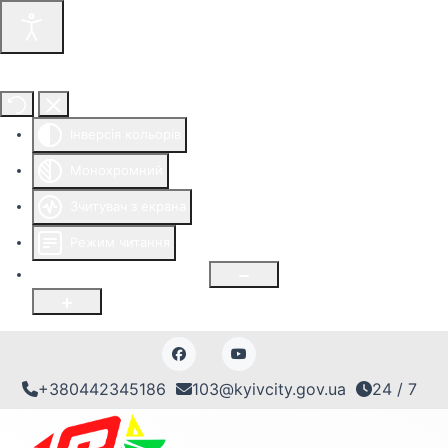
Інструменти доступності
Інверсія кольорів
Монохромний
Зчитувач з екрана
Режим читання
Розмір шрифту
100
%
+380442345186
103@kyivcity.gov.ua
24 / 7