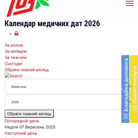
Календар медичних дат 2026
За роком
Бл
За місяцем
до
За тижнем
Благодійна допомога
Сьогодні
Підт
Платні послуги
Обрати певний місяць
діял
екст
меди
‹
‹
доп
в
Укра
благ
Обрати певний місяць
доп
Вря
Попередній день
біл
Неділя 07 Вересень 2025
житт
Наступний день