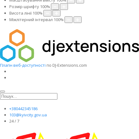
Масштабування вмісту
100
%
Розмір шрифту
100
%
Висота лінії
100
%
Міжлітерний інтервал
100
%
Плагін веб-доступності
по DJ-Extensions.com
+380442345186
103@kyivcity.gov.ua
24 / 7