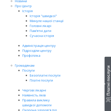
Новини
Про Центр
Історія
Історія "швидкої"
Минуле нашої станції
Головні лікарі
Пам’ятні дати
Сучасна історія
Адміністрація центру
Підрозділи центру
Профспілка
Громадянам
Платні послуги
Послуги
Безоплатні послуги
Платні послуги
‹
Чергові лікарні
Наявність ліків
Правила виклику
швидкої допомоги
Охорона здоров'я під