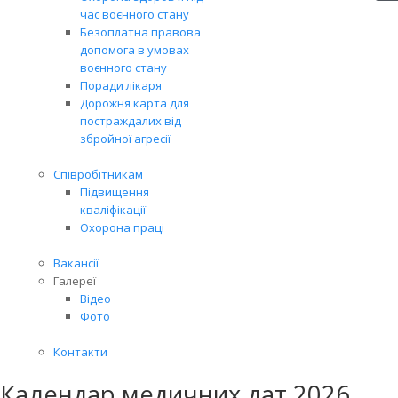
час воєнного стану
Безоплатна правова
допомога в умовах
воєнного стану
Поради лікаря
Дорожня карта для
постраждалих від
збройної агресії
Співробітникам
Підвищення
кваліфікації
Охорона праці
Вакансії
Галереї
Відео
Фото
Контакти
Календар медичних дат 2026