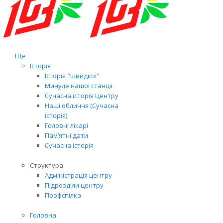
Ще
Історія
Історія "швидкої"
Минуле нашої станції
Сучасна історія Центру
Наші обличчя (Сучасна
історія)
Головні лікарі
Пам’ятні дати
Сучасна історія
Структура
Адміністрація центру
Підрозділи центру
Профспілка
Головна