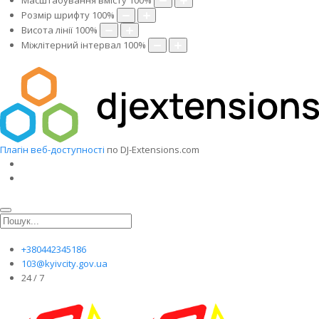
Масштабування вмісту
100
%
Розмір шрифту
100
%
Висота лінії
100
%
Міжлітерний інтервал
100
%
Плагін веб-доступності
по DJ-Extensions.com
+380442345186
103@kyivcity.gov.ua
24 / 7