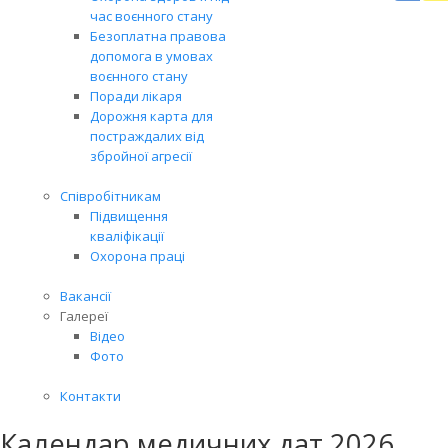
Вря
час воєнного стану
біль
Безоплатна правова
житт
допомога в умовах
разо
воєнного стану
Поради лікаря
Дорожня карта для
постраждалих від
збройної агресії
Співробітникам
Підвищення
кваліфікації
Охорона праці
Вакансії
Галереї
Відео
Фото
Контакти
Календар медичних дат 2026