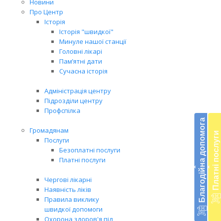
Новини
Про Центр
Історія
Історія "швидкої"
Минуле нашої станції
Головні лікарі
Пам’ятні дати
Сучасна історія
Адміністрація центру
Підрозділи центру
Бл
Профспілка
до
Благодійна допомога
Громадянам
Платні послуги
Підт
Послуги
діял
Безоплатні послуги
екст
Платні послуги
‹
‹
меди
доп
Чергові лікарні
в
Наявність ліків
Укра
Правила виклику
благ
швидкої допомоги
доп
Охорона здоров'я під