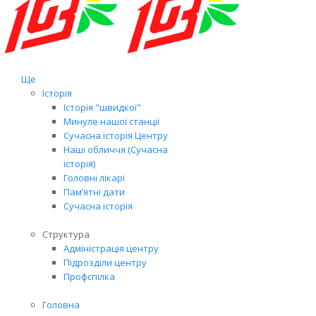
Ще
Історія
Історія "швидкої"
Минуле нашої станції
Сучасна історія Центру
Наші обличчя (Сучасна
історія)
Головні лікарі
Пам’ятні дати
Сучасна історія
Структура
Адміністрація центру
Підрозділи центру
Профспілка
Головна