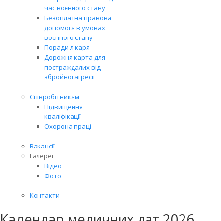
Вря
час воєнного стану
біл
Безоплатна правова
житт
допомога в умовах
раз
воєнного стану
Поради лікаря
Дорожня карта для
постраждалих від
збройної агресії
Співробітникам
Підвищення
кваліфікації
Охорона праці
Вакансії
Галереї
Відео
Фото
Контакти
Календар медичних дат 2026