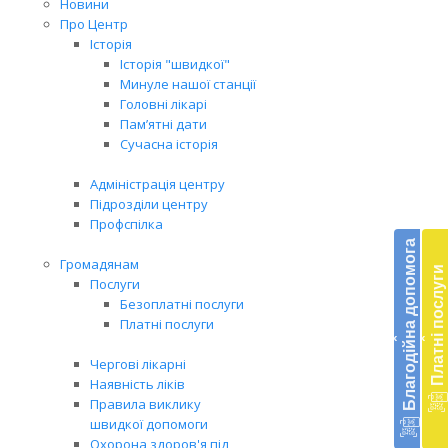
Новини
Про Центр
Історія
Історія "швидкої"
Минуле нашої станції
Головні лікарі
Пам’ятні дати
Сучасна історія
Адміністрація центру
Підрозділи центру
Бл
Профспілка
до
Благодійна допомога
Громадянам
Платні послуги
Підт
Послуги
діял
Безоплатні послуги
екст
Платні послуги
‹
‹
меди
доп
Чергові лікарні
в
Наявність ліків
Укра
Правила виклику
благ
швидкої допомоги
доп
Охорона здоров'я під