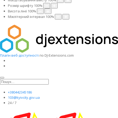
Масштабування вмісту
100
%
Розмір шрифту
100
%
Висота лінії
100
%
Міжлітерний інтервал
100
%
Плагін веб-доступності
по DJ-Extensions.com
+380442345186
103@kyivcity.gov.ua
24 / 7