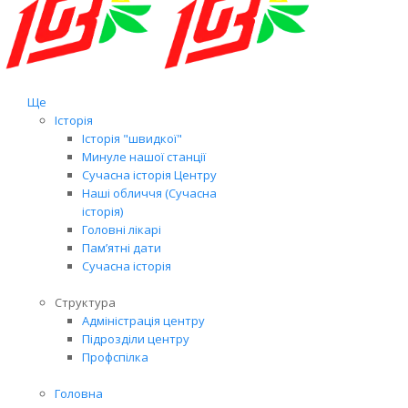
Ще
Історія
Історія "швидкої"
Минуле нашої станції
Сучасна історія Центру
Наші обличчя (Сучасна
історія)
Головні лікарі
Пам’ятні дати
Сучасна історія
Структура
Адміністрація центру
Підрозділи центру
Профспілка
Головна