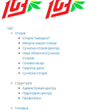
Ще
Історія
Історія "швидкої"
Минуле нашої станції
Сучасна історія Центру
Наші обличчя (Сучасна
історія)
Головні лікарі
Пам’ятні дати
Сучасна історія
Структура
Адміністрація центру
Підрозділи центру
Профспілка
Головна