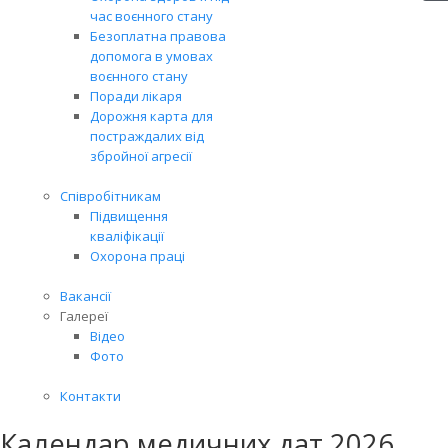
час воєнного стану
Безоплатна правова
допомога в умовах
воєнного стану
Поради лікаря
Дорожня карта для
постраждалих від
збройної агресії
Співробітникам
Підвищення
кваліфікації
Охорона праці
Вакансії
Галереї
Відео
Фото
Контакти
Календар медичних дат 2026