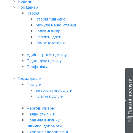
Новини
Про Центр
Історія
Історія "швидкої"
Минуле нашої станції
Головні лікарі
Пам’ятні дати
Сучасна історія
Адміністрація центру
Підрозділи центру
Профспілка
Громадянам
Платні послуги
Послуги
Безоплатні послуги
Платні послуги
‹
Чергові лікарні
Наявність ліків
Правила виклику
швидкої допомоги
Охорона здоров'я під