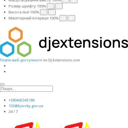
Масштабування вмісту
100
%
Розмір шрифту
100
%
Висота лінії
100
%
Міжлітерний інтервал
100
%
Плагін веб-доступності
по DJ-Extensions.com
+380442345186
103@kyivcity.gov.ua
24 / 7