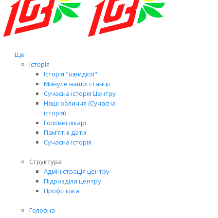
Ще
Історія
Історія "швидкої"
Минуле нашої станції
Сучасна історія Центру
Наші обличчя (Сучасна
історія)
Головні лікарі
Пам’ятні дати
Сучасна історія
Структура
Адміністрація центру
Підрозділи центру
Профспілка
Головна