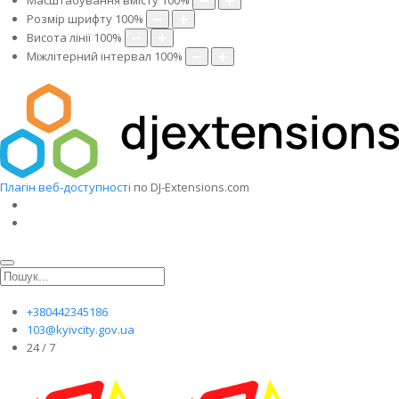
Масштабування вмісту
100
%
Розмір шрифту
100
%
Висота лінії
100
%
Міжлітерний інтервал
100
%
Плагін веб-доступності
по DJ-Extensions.com
+380442345186
103@kyivcity.gov.ua
24 / 7