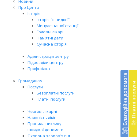
Новини
Про Центр
Історія
Історія "швидкої"
Минуле нашої станції
Головні лікарі
Пам’ятні дати
Сучасна історія
Адміністрація центру
Підрозділи центру
Бл
Профспілка
до
Благодійна допомога
Громадянам
Платні послуги
Підт
Послуги
діял
Безоплатні послуги
екст
Платні послуги
‹
‹
меди
доп
Чергові лікарні
в
Наявність ліків
Укра
Правила виклику
благ
швидкої допомоги
доп
Охорона здоров'я під