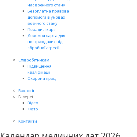
Вря
час воєнного стану
біл
Безоплатна правова
житт
допомога в умовах
раз
воєнного стану
Поради лікаря
Дорожня карта для
постраждалих від
збройної агресії
Співробітникам
Підвищення
кваліфікації
Охорона праці
Вакансії
Галереї
Відео
Фото
Контакти
Календар медичних дат 2026