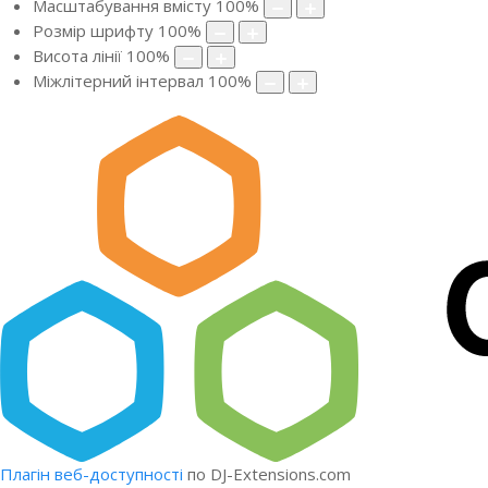
Масштабування вмісту
100
%
Розмір шрифту
100
%
Висота лінії
100
%
Міжлітерний інтервал
100
%
Плагін веб-доступності
по DJ-Extensions.com