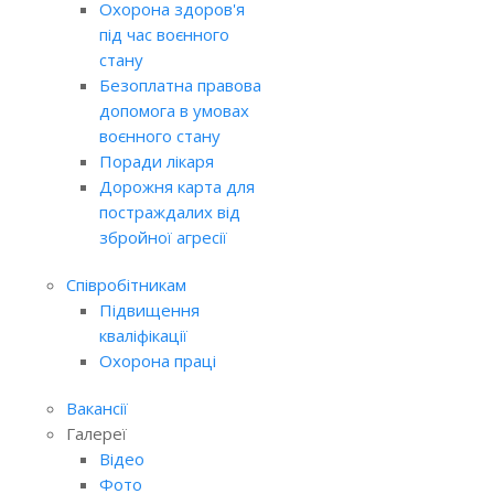
Охорона здоров'я
під час воєнного
стану
Безоплатна правова
допомога в умовах
воєнного стану
Поради лікаря
Дорожня карта для
постраждалих від
збройної агресії
Співробітникам
Підвищення
кваліфікації
Охорона праці
Вакансії
Галереї
Відео
Фото