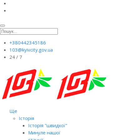
+380442345186
103@kyivcity.gov.ua
24 / 7
Ще
Історія
Історія "швидкої"
Минуле нашої
станції