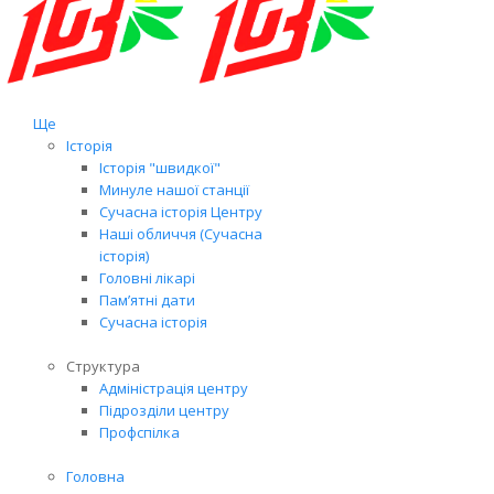
Ще
Історія
Історія "швидкої"
Минуле нашої станції
Сучасна історія Центру
Наші обличчя (Сучасна
історія)
Головні лікарі
Пам’ятні дати
Сучасна історія
Структура
Адміністрація центру
Підрозділи центру
Профспілка
Головна