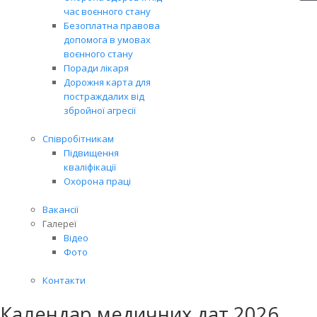
час воєнного стану
Безоплатна правова
допомога в умовах
воєнного стану
Поради лікаря
Дорожня карта для
постраждалих від
збройної агресії
Співробітникам
Підвищення
кваліфікації
Охорона праці
Вакансії
Галереї
Відео
Фото
Контакти
Календар медичних дат 2026