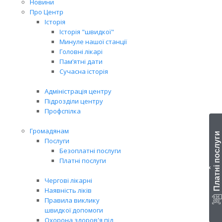
Новини
Про Центр
Історія
Історія "швидкої"
Минуле нашої станції
Головні лікарі
Пам’ятні дати
Сучасна історія
Адміністрація центру
Підрозділи центру
Профспілка
Громадянам
Платні послуги
Послуги
Безоплатні послуги
Платні послуги
‹
Чергові лікарні
Наявність ліків
Правила виклику
швидкої допомоги
Охорона здоров'я під