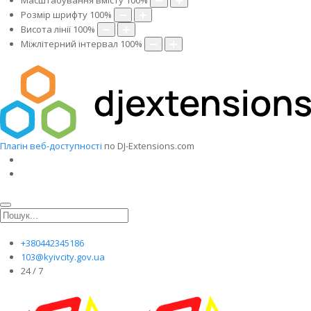
Масштабування вмісту
100
%
Розмір шрифту
100
%
Висота лінії
100
%
Міжлітерний інтервал
100
%
Плагін веб-доступності
по DJ-Extensions.com
+380442345186
103@kyivcity.gov.ua
24 / 7