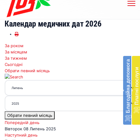
Календар медичних дат 2026
За роком
Бл
За місяцем
до
За тижнем
Благодійна допомога
Сьогодні
Підт
Платні послуги
Обрати певний місяць
діял
екст
меди
‹
‹
доп
в
Укра
благ
Обрати певний місяць
доп
Вря
Попередній день
біл
Вівторок 08 Липень 2025
житт
Наступний день