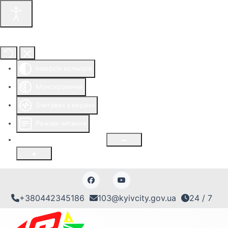
Інструменти доступності
Інверсія кольорів
Монохромний
Зчитувач з екрана
Режим читання
Розмір шрифту
100
%
+380442345186
103@kyivcity.gov.ua
24 / 7