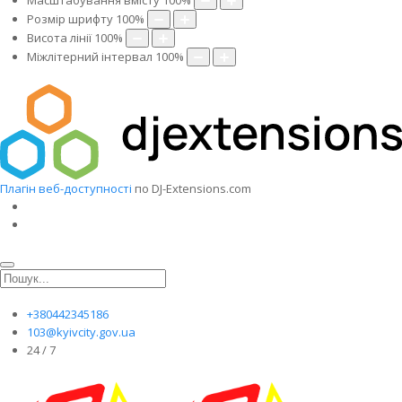
Масштабування вмісту
100
%
Розмір шрифту
100
%
Висота лінії
100
%
Міжлітерний інтервал
100
%
Плагін веб-доступності
по DJ-Extensions.com
+380442345186
103@kyivcity.gov.ua
24 / 7