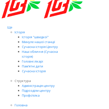
Ще
Історія
Історія "швидкої"
Минуле нашої станції
Сучасна історія Центру
Наші обличчя (Сучасна
історія)
Головні лікарі
Пам’ятні дати
Сучасна історія
Структура
Адміністрація центру
Підрозділи центру
Профспілка
Головна