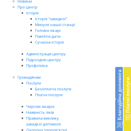
Новини
Про Центр
Історія
Історія "швидкої"
Минуле нашої станції
Головні лікарі
Пам’ятні дати
Сучасна історія
Адміністрація центру
Підрозділи центру
Бл
Профспілка
до
Благодійна допомога
Громадянам
Платні послуги
Підт
Послуги
діял
Безоплатні послуги
екст
Платні послуги
‹
‹
меди
доп
Чергові лікарні
в
Наявність ліків
Укра
Правила виклику
благ
швидкої допомоги
доп
Охорона здоров'я під