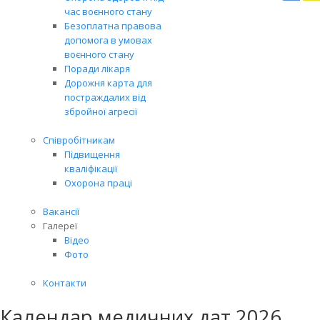
Вря
час воєнного стану
біл
Безоплатна правова
житт
допомога в умовах
раз
воєнного стану
Поради лікаря
Дорожня карта для
постраждалих від
збройної агресії
Співробітникам
Підвищення
кваліфікації
Охорона праці
Вакансії
Галереї
Відео
Фото
Контакти
Календар медичних дат 2026