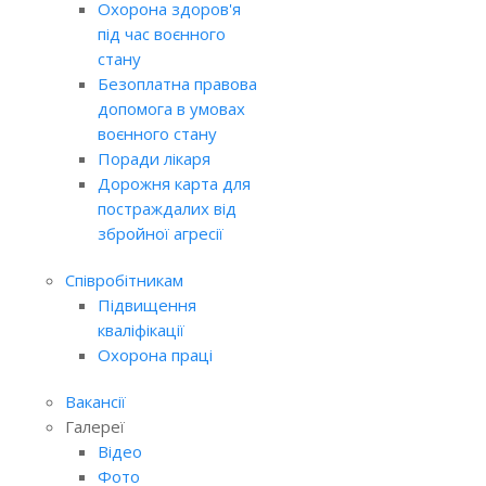
Охорона здоров'я
під час воєнного
стану
Безоплатна правова
допомога в умовах
воєнного стану
Поради лікаря
Дорожня карта для
постраждалих від
збройної агресії
Співробітникам
Підвищення
кваліфікації
Охорона праці
Вакансії
Галереї
Відео
Фото