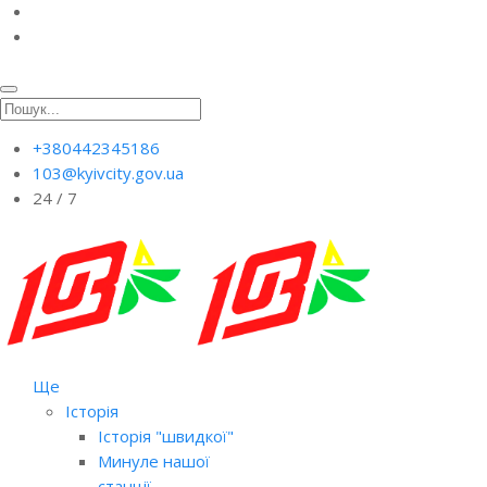
+380442345186
103@kyivcity.gov.ua
24 / 7
Ще
Історія
Історія "швидкої"
Минуле нашої
станції