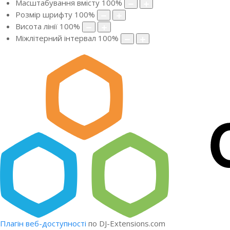
Масштабування вмісту
100
%
Розмір шрифту
100
%
Висота лінії
100
%
Міжлітерний інтервал
100
%
Плагін веб-доступності
по DJ-Extensions.com