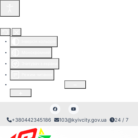
Інструменти доступності
Інверсія кольорів
Монохромний
Зчитувач з екрана
Режим читання
Розмір шрифту
100
%
+380442345186
103@kyivcity.gov.ua
24 / 7