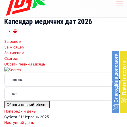
Календар медичних дат 2026
За роком
Бл
За місяцем
до
За тижнем
Благодійна допомога
Сьогодні
Підт
Платні послуги
Обрати певний місяць
діял
екст
меди
‹
‹
доп
в
Укра
благ
Обрати певний місяць
доп
Вря
Попередній день
біл
Субота 21 Червень 2025
житт
Наступний день