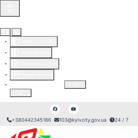
Інструменти доступності
Інверсія кольорів
Монохромний
Зчитувач з екрана
Режим читання
Розмір шрифту
100
%
+380442345186
103@kyivcity.gov.ua
24 / 7