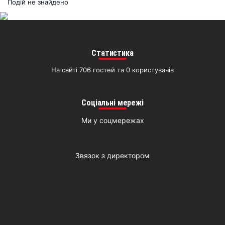
раз
Подій не знайдено
Д
Статистика
На сайті 706 гостей та 0 користувачів
Соціальні мережі
Ми у соцмережах
Звязок з директором