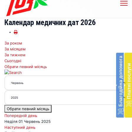
Календар медичних дат 2026
За роком
Бл
За місяцем
до
За тижнем
Благодійна допомога
Сьогодні
Підт
Платні послуги
Обрати певний місяць
діял
екст
меди
‹
‹
доп
в
Укра
благ
Обрати певний місяць
доп
Вря
Попередній день
біл
Неділя 01 Червень 2025
житт
Наступний день