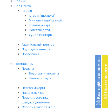
Новини
Про Центр
Історія
Історія "швидкої"
Минуле нашої станції
Головні лікарі
Пам’ятні дати
Сучасна історія
Адміністрація центру
Підрозділи центру
Бл
Профспілка
до
Благодійна допомога
Громадянам
Платні послуги
Підт
Послуги
діял
Безоплатні послуги
екст
Платні послуги
‹
‹
меди
доп
Чергові лікарні
в
Наявність ліків
Укра
Правила виклику
благ
швидкої допомоги
доп
Охорона здоров'я під