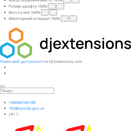
Масштабування вмісту
100
%
Розмір шрифту
100
%
Висота лінії
100
%
Міжлітерний інтервал
100
%
Плагін веб-доступності
по DJ-Extensions.com
+380442345186
103@kyivcity.gov.ua
24 / 7