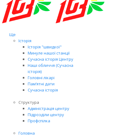
Ще
Історія
Історія "швидкої"
Минуле нашої станції
Сучасна історія Центру
Наші обличчя (Сучасна
історія)
Головні лікарі
Пам’ятні дати
Сучасна історія
Структура
Адміністрація центру
Підрозділи центру
Профспілка
Головна