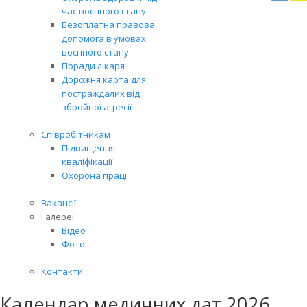
Вря
час воєнного стану
біл
Безоплатна правова
житт
допомога в умовах
раз
воєнного стану
Поради лікаря
Дорожня карта для
постраждалих від
збройної агресії
Співробітникам
Підвищення
кваліфікації
Охорона праці
Вакансії
Галереї
Відео
Фото
Контакти
Календар медичних дат 2026