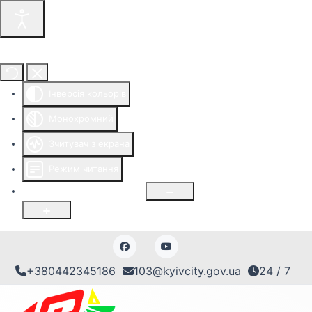
Інструменти доступності
Інверсія кольорів
Монохромний
Зчитувач з екрана
Режим читання
Розмір шрифту
100
%
+380442345186
103@kyivcity.gov.ua
24 / 7