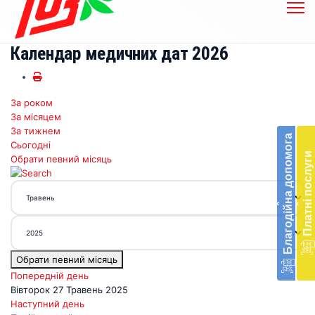
Календар медичних дат 2026
За роком
Бл
За місяцем
до
За тижнем
Благодійна допомога
Сьогодні
Підт
Платні послуги
Обрати певний місяць
діял
екст
меди
‹
‹
доп
в
Укра
благ
Обрати певний місяць
доп
Вря
Попередній день
біл
Вівторок 27 Травень 2025
житт
Наступний день