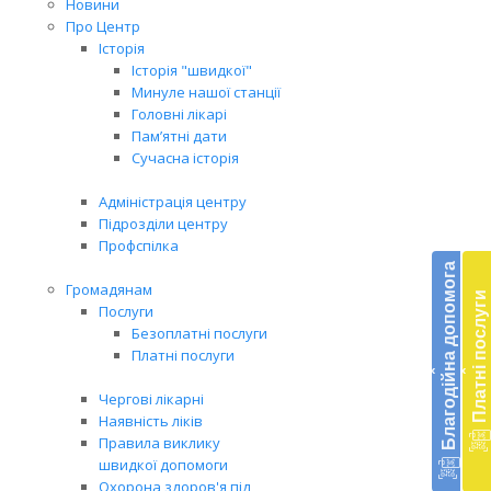
Новини
Про Центр
Історія
Історія "швидкої"
Минуле нашої станції
Головні лікарі
Пам’ятні дати
Сучасна історія
Адміністрація центру
Підрозділи центру
Бл
Профспілка
до
Благодійна допомога
Громадянам
Платні послуги
Підт
Послуги
діял
Безоплатні послуги
екст
Платні послуги
‹
‹
меди
доп
Чергові лікарні
в
Наявність ліків
Укра
Правила виклику
благ
швидкої допомоги
доп
Охорона здоров'я під