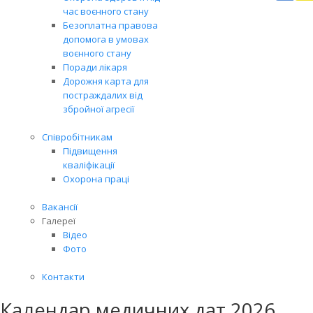
Вря
час воєнного стану
біл
Безоплатна правова
житт
допомога в умовах
раз
воєнного стану
Поради лікаря
Дорожня карта для
постраждалих від
збройної агресії
Співробітникам
Підвищення
кваліфікації
Охорона праці
Вакансії
Галереї
Відео
Фото
Контакти
Календар медичних дат 2026