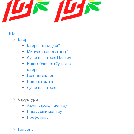
Ще
Історія
Історія "швидкої"
Минуле нашої станції
Сучасна історія Центру
Наші обличчя (Сучасна
історія)
Головні лікарі
Пам’ятні дати
Сучасна історія
Структура
Адміністрація центру
Підрозділи центру
Профспілка
Головна