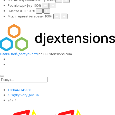
Масштабування вмісту
100
%
Розмір шрифту
100
%
Висота лінії
100
%
Міжлітерний інтервал
100
%
Плагін веб-доступності
по DJ-Extensions.com
+380442345186
103@kyivcity.gov.ua
24 / 7