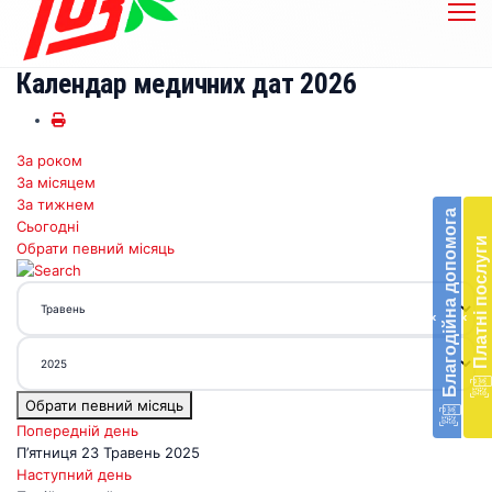
Календар медичних дат 2026
За роком
Бл
За місяцем
до
За тижнем
Благодійна допомога
Сьогодні
Підт
Платні послуги
Обрати певний місяць
діял
екст
меди
‹
‹
доп
в
Укра
благ
Обрати певний місяць
доп
Вря
Попередній день
біл
П’ятниця 23 Травень 2025
житт
Наступний день