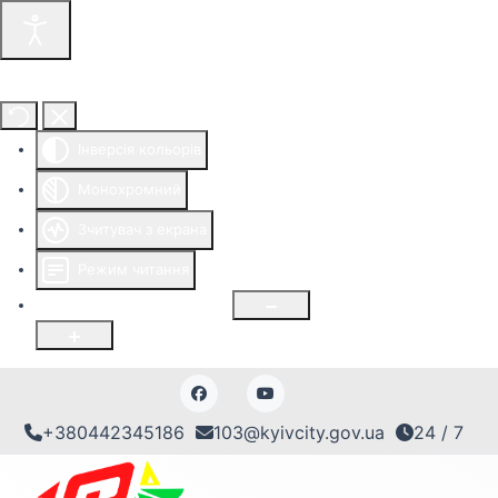
Інструменти доступності
Інверсія кольорів
Монохромний
Зчитувач з екрана
Режим читання
Розмір шрифту
100
%
+380442345186
103@kyivcity.gov.ua
24 / 7