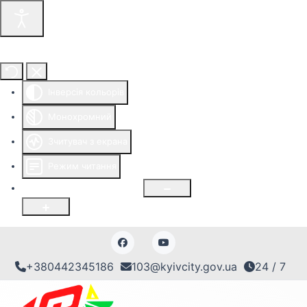
Інструменти доступності
Інверсія кольорів
Монохромний
Зчитувач з екрана
Режим читання
Розмір шрифту
100
%
+380442345186
103@kyivcity.gov.ua
24 / 7