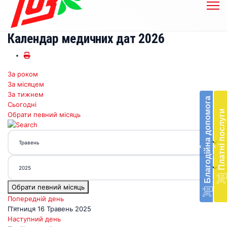
Календар медичних дат 2026
За роком
Бл
За місяцем
до
За тижнем
Благодійна допомога
Сьогодні
Підт
Платні послуги
Обрати певний місяць
діял
екст
меди
‹
‹
доп
в
Укра
благ
Обрати певний місяць
доп
Вря
Попередній день
біл
П’ятниця 16 Травень 2025
житт
Наступний день