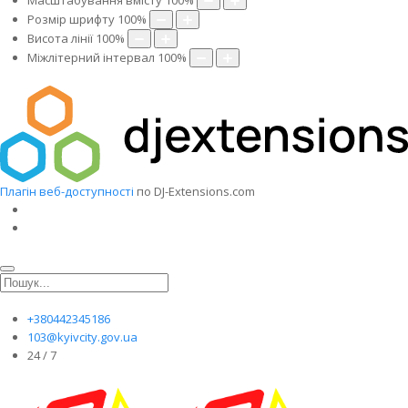
Масштабування вмісту
100
%
Розмір шрифту
100
%
Висота лінії
100
%
Міжлітерний інтервал
100
%
Плагін веб-доступності
по DJ-Extensions.com
+380442345186
103@kyivcity.gov.ua
24 / 7