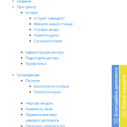
Новини
Про Центр
Історія
Історія "швидкої"
Минуле нашої станції
Головні лікарі
Пам’ятні дати
Сучасна історія
Адміністрація центру
Підрозділи центру
Бл
Профспілка
до
Благодійна допомога
Громадянам
Платні послуги
Підт
Послуги
діял
Безоплатні послуги
екст
Платні послуги
‹
‹
меди
доп
Чергові лікарні
в
Наявність ліків
Укра
Правила виклику
благ
швидкої допомоги
доп
Охорона здоров'я під