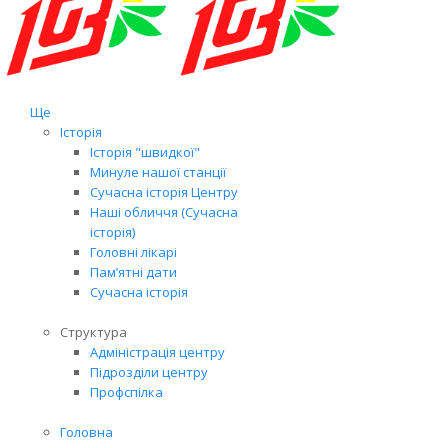
Ще
Історія
Історія "швидкої"
Минуле нашої станції
Сучасна історія Центру
Наші обличчя (Сучасна
історія)
Головні лікарі
Пам’ятні дати
Сучасна історія
Структура
Адміністрація центру
Підрозділи центру
Профспілка
Головна