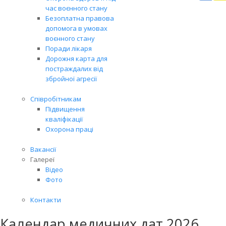
Вря
час воєнного стану
біл
Безоплатна правова
житт
допомога в умовах
раз
воєнного стану
Поради лікаря
Дорожня карта для
постраждалих від
збройної агресії
Співробітникам
Підвищення
кваліфікації
Охорона праці
Вакансії
Галереї
Відео
Фото
Контакти
Календар медичних дат 2026