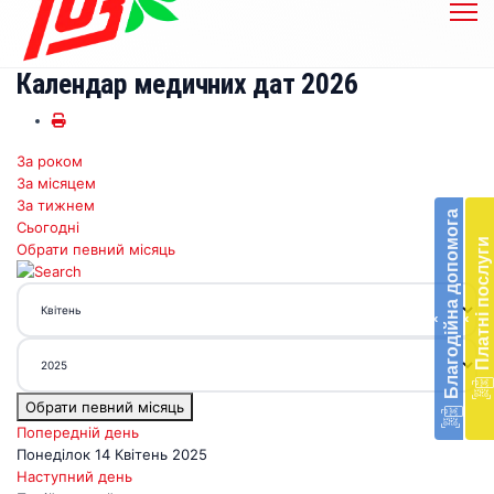
Календар медичних дат 2026
За роком
Бл
За місяцем
до
За тижнем
Благодійна допомога
Сьогодні
Підт
Платні послуги
Обрати певний місяць
діял
екст
меди
‹
‹
доп
в
Укра
благ
Обрати певний місяць
доп
Вря
Попередній день
біл
Понеділок 14 Квітень 2025
житт
Наступний день