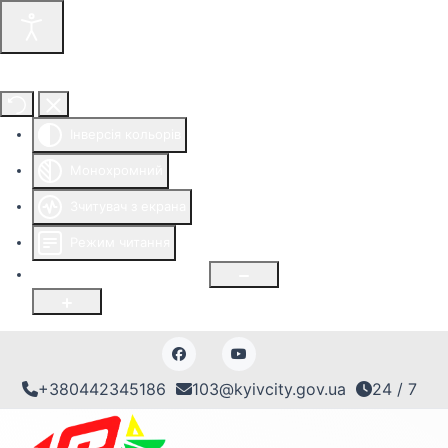
Інструменти доступності
Інверсія кольорів
Монохромний
Зчитувач з екрана
Режим читання
Розмір шрифту
100
%
+380442345186
103@kyivcity.gov.ua
24 / 7