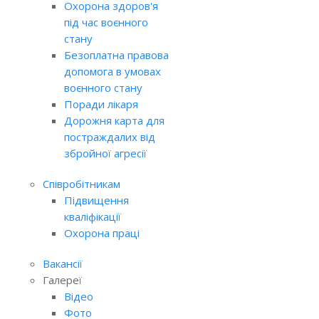
Охорона здоров'я
під час воєнного
стану
Безоплатна правова
допомога в умовах
воєнного стану
Поради лікаря
Дорожня карта для
постраждалих від
збройної агресії
Співробітникам
Підвищення
кваліфікації
Охорона праці
Вакансії
Галереї
Відео
Фото