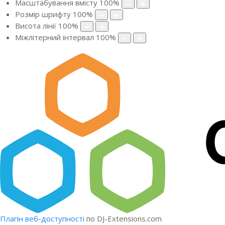
Масштабування вмісту
100
%
Розмір шрифту
100
%
Висота лінії
100
%
Міжлітерний інтервал
100
%
Плагін веб-доступності
по DJ-Extensions.com