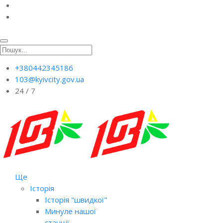
+380442345186
103@kyivcity.gov.ua
24 / 7
Ще
Історія
Історія "швидкої"
Минуле нашої
станції