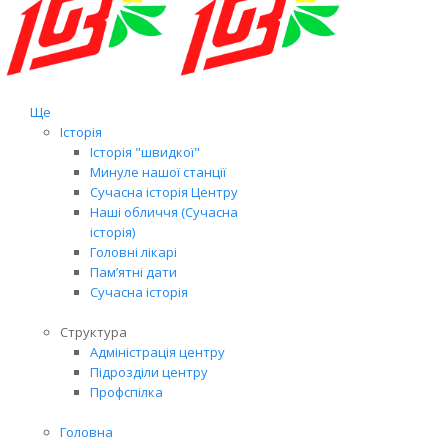
Ще
Історія
Історія "швидкої"
Минуле нашої станції
Сучасна історія Центру
Наші обличчя (Сучасна
історія)
Головні лікарі
Пам’ятні дати
Сучасна історія
Структура
Адміністрація центру
Підрозділи центру
Профспілка
Головна