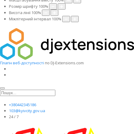
Масштабування вмісту
100
%
Розмір шрифту
100
%
Висота лінії
100
%
Міжлітерний інтервал
100
%
Плагін веб-доступності
по DJ-Extensions.com
+380442345186
103@kyivcity.gov.ua
24 / 7