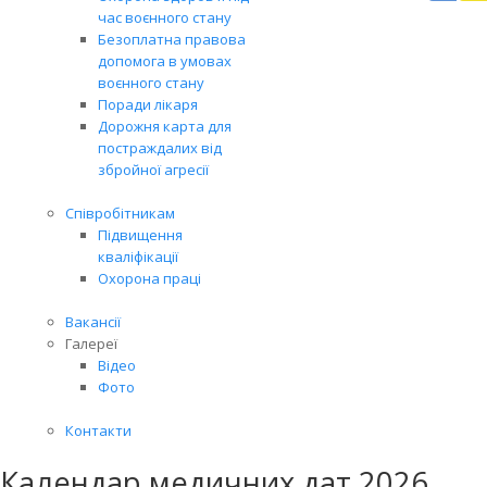
Вря
час воєнного стану
біл
Безоплатна правова
житт
допомога в умовах
раз
воєнного стану
Поради лікаря
Дорожня карта для
постраждалих від
збройної агресії
Співробітникам
Підвищення
кваліфікації
Охорона праці
Вакансії
Галереї
Відео
Фото
Контакти
Календар медичних дат 2026