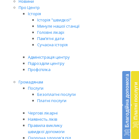
Новини
Про Центр
Історія
Історія "швидкої"
Минуле нашої станції
Головні лікарі
Пам’ятні дати
Сучасна історія
Адміністрація центру
Підрозділи центру
Бл
Профспілка
до
Благодійна допомога
Громадянам
Платні послуги
Підт
Послуги
діял
Безоплатні послуги
екст
Платні послуги
‹
‹
меди
доп
Чергові лікарні
в
Наявність ліків
Укра
Правила виклику
благ
швидкої допомоги
доп
Охорона здоров'я під