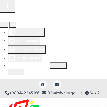
Інструменти доступності
Інверсія кольорів
Монохромний
Зчитувач з екрана
Режим читання
Розмір шрифту
100
%
+380442345186
103@kyivcity.gov.ua
24 / 7