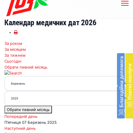
Календар медичних дат 2026
За роком
Бл
За місяцем
до
За тижнем
Благодійна допомога
Сьогодні
Підт
Платні послуги
Обрати певний місяць
діял
екст
меди
‹
‹
доп
в
Укра
благ
Обрати певний місяць
доп
Вря
Попередній день
біл
П’ятниця 07 Березень 2025
житт
Наступний день