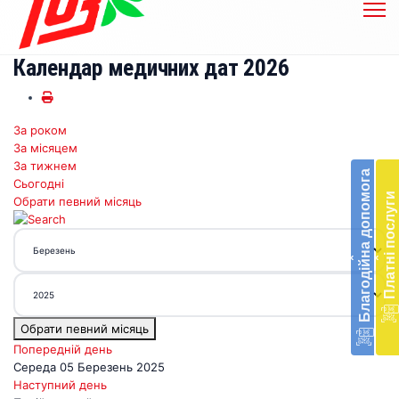
Календар медичних дат 2026
За роком
Бл
За місяцем
до
За тижнем
Благодійна допомога
Сьогодні
Підт
Платні послуги
Обрати певний місяць
діял
екст
меди
‹
‹
доп
в
Укра
благ
Обрати певний місяць
доп
Вря
Попередній день
біл
Середа 05 Березень 2025
житт
Наступний день