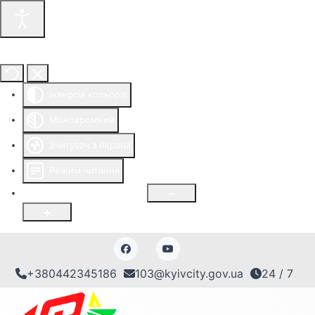
Інструменти доступності
Інверсія кольорів
Монохромний
Зчитувач з екрана
Режим читання
Розмір шрифту
100
%
+380442345186
103@kyivcity.gov.ua
24 / 7