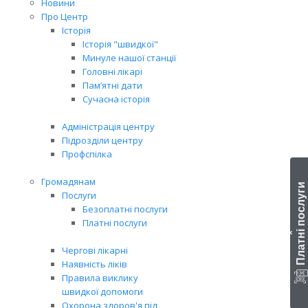
Новини
Про Центр
Історія
Історія "швидкої"
Минуле нашої станції
Головні лікарі
Пам’ятні дати
Сучасна історія
Адміністрація центру
Підрозділи центру
Профспілка
Громадянам
Платні послуги
Послуги
Безоплатні послуги
Платні послуги
‹
Чергові лікарні
Наявність ліків
Правила виклику
швидкої допомоги
Охорона здоров'я під