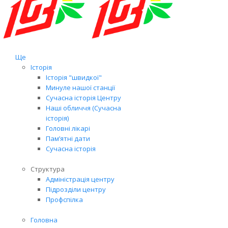
Ще
Історія
Історія "швидкої"
Минуле нашої станції
Сучасна історія Центру
Наші обличчя (Сучасна
історія)
Головні лікарі
Пам’ятні дати
Сучасна історія
Структура
Адміністрація центру
Підрозділи центру
Профспілка
Головна