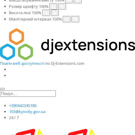
Масштабування вмісту
100
%
Розмір шрифту
100
%
Висота лінії
100
%
Міжлітерний інтервал
100
%
Плагін веб-доступності
по DJ-Extensions.com
+380442345186
103@kyivcity.gov.ua
24 / 7