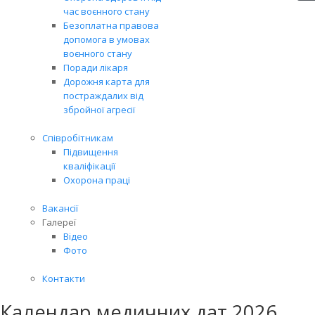
час воєнного стану
Безоплатна правова
допомога в умовах
воєнного стану
Поради лікаря
Дорожня карта для
постраждалих від
збройної агресії
Співробітникам
Підвищення
кваліфікації
Охорона праці
Вакансії
Галереї
Відео
Фото
Контакти
Календар медичних дат 2026