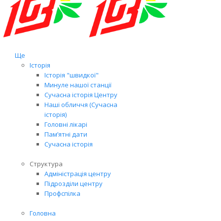
Ще
Історія
Історія "швидкої"
Минуле нашої станції
Сучасна історія Центру
Наші обличчя (Сучасна
історія)
Головні лікарі
Пам’ятні дати
Сучасна історія
Структура
Адміністрація центру
Підрозділи центру
Профспілка
Головна