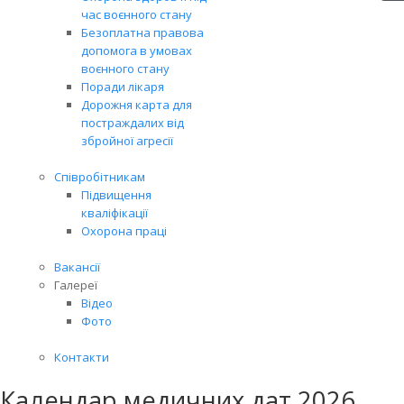
час воєнного стану
Безоплатна правова
допомога в умовах
воєнного стану
Поради лікаря
Дорожня карта для
постраждалих від
збройної агресії
Співробітникам
Підвищення
кваліфікації
Охорона праці
Вакансії
Галереї
Відео
Фото
Контакти
Календар медичних дат 2026