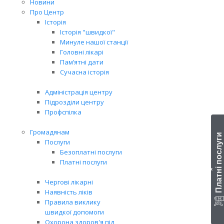
Новини
Про Центр
Історія
Історія "швидкої"
Минуле нашої станції
Головні лікарі
Пам’ятні дати
Сучасна історія
Адміністрація центру
Підрозділи центру
Профспілка
Громадянам
Платні послуги
Послуги
Безоплатні послуги
Платні послуги
‹
Чергові лікарні
Наявність ліків
Правила виклику
швидкої допомоги
Охорона здоров'я під