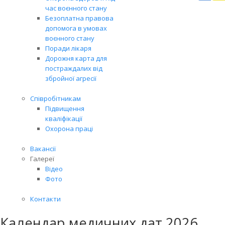
Вря
час воєнного стану
біл
Безоплатна правова
житт
допомога в умовах
раз
воєнного стану
Поради лікаря
Дорожня карта для
постраждалих від
збройної агресії
Співробітникам
Підвищення
кваліфікації
Охорона праці
Вакансії
Галереї
Відео
Фото
Контакти
Календар медичних дат 2026