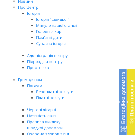
Новини
Про Центр
Історія
Історія "швидкої"
Минуле нашої станції
Головні лікарі
Пам’ятні дати
Сучасна історія
Адміністрація центру
Підрозділи центру
Бл
Профспілка
до
Благодійна допомога
Громадянам
Платні послуги
Підт
Послуги
діял
Безоплатні послуги
екст
Платні послуги
‹
‹
меди
доп
Чергові лікарні
в
Наявність ліків
Укра
Правила виклику
благ
швидкої допомоги
доп
Охорона здоров'я під