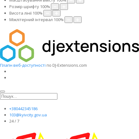
Масштабування вмісту
100
%
Розмір шрифту
100
%
Висота лінії
100
%
Міжлітерний інтервал
100
%
Плагін веб-доступності
по DJ-Extensions.com
+380442345186
103@kyivcity.gov.ua
24 / 7