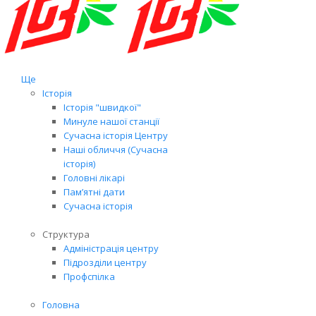
Ще
Історія
Історія "швидкої"
Минуле нашої станції
Сучасна історія Центру
Наші обличчя (Сучасна
історія)
Головні лікарі
Пам’ятні дати
Сучасна історія
Структура
Адміністрація центру
Підрозділи центру
Профспілка
Головна