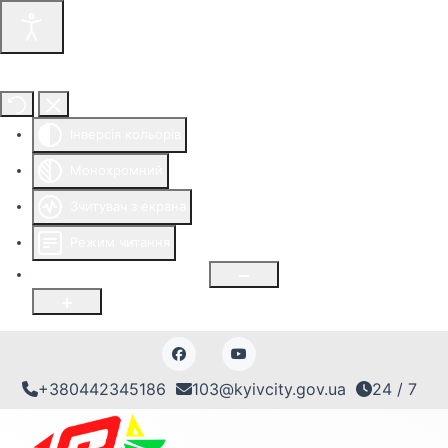
Інструменти доступності
Інверсія кольорів
Монохромний
Зчитувач з екрана
Режим читання
Розмір шрифту
100
%
+380442345186
103@kyivcity.gov.ua
24 / 7