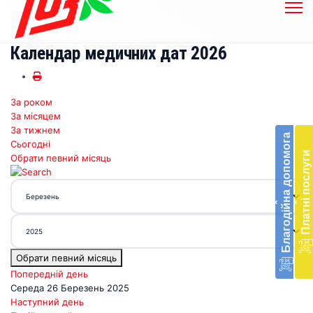
Календар медичних дат 2026
За роком
Бл
За місяцем
до
За тижнем
Благодійна допомога
Сьогодні
Підт
Платні послуги
Обрати певний місяць
діял
екст
меди
‹
‹
доп
в
Укра
благ
Обрати певний місяць
доп
Вря
Попередній день
біл
Середа 26 Березень 2025
житт
Наступний день