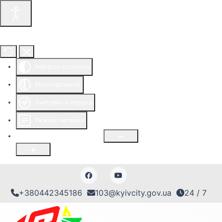
Інструменти доступності
Інверсія кольорів
Монохромний
Зчитувач з екрана
Режим читання
Розмір шрифту
100
%
+380442345186
103@kyivcity.gov.ua
24 / 7