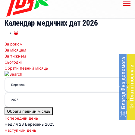
Календар медичних дат 2026
За роком
Бл
За місяцем
до
За тижнем
Благодійна допомога
Сьогодні
Підт
Платні послуги
Обрати певний місяць
діял
екст
меди
‹
‹
доп
в
Укра
благ
Обрати певний місяць
доп
Вря
Попередній день
біл
Неділя 23 Березень 2025
житт
Наступний день