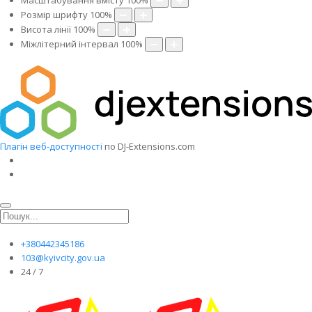
Масштабування вмісту
100
%
Розмір шрифту
100
%
Висота лінії
100
%
Міжлітерний інтервал
100
%
Плагін веб-доступності
по DJ-Extensions.com
+380442345186
103@kyivcity.gov.ua
24 / 7