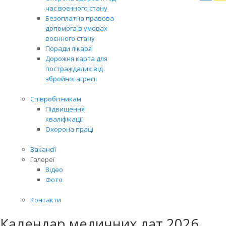
Вря
час воєнного стану
біл
Безоплатна правова
житт
допомога в умовах
раз
воєнного стану
Поради лікаря
Дорожня карта для
постраждалих від
збройної агресії
Співробітникам
Підвищення
кваліфікації
Охорона праці
Вакансії
Галереї
Відео
Фото
Контакти
Календар медичних дат 2026