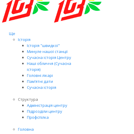
Ще
Історія
Історія "швидкої"
Минуле нашої станції
Сучасна історія Центру
Наші обличчя (Сучасна
історія)
Головні лікарі
Пам’ятні дати
Сучасна історія
Структура
Адміністрація центру
Підрозділи центру
Профспілка
Головна