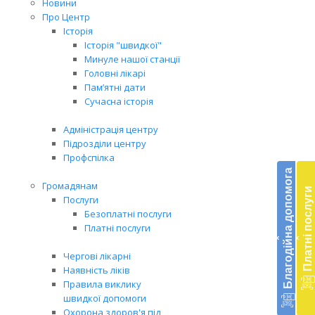
Новини
Про Центр
Історія
Історія "швидкої"
Минуле нашої станції
Головні лікарі
Пам’ятні дати
Сучасна історія
Адміністрація центру
Підрозділи центру
Бл
Профспілка
до
Благодійна допомога
Громадянам
Платні послуги
Підт
Послуги
діял
Безоплатні послуги
екст
Платні послуги
‹
‹
меди
доп
Чергові лікарні
в
Наявність ліків
Укра
Правила виклику
благ
швидкої допомоги
доп
Охорона здоров'я під