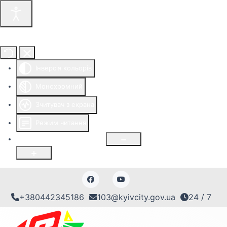
Інструменти доступності
Інверсія кольорів
Монохромний
Зчитувач з екрана
Режим читання
Розмір шрифту
100
%
+380442345186
103@kyivcity.gov.ua
24 / 7