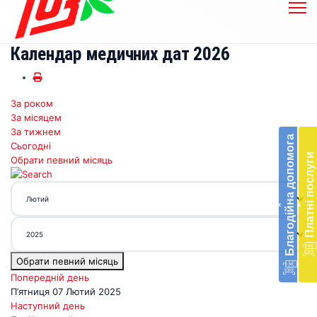
Календар медичних дат 2026
За роком
Бл
За місяцем
до
За тижнем
Благодійна допомога
Сьогодні
Підт
Платні послуги
Обрати певний місяць
діял
екст
меди
‹
‹
доп
в
Укра
благ
Обрати певний місяць
доп
Вря
Попередній день
біл
П’ятниця 07 Лютий 2025
житт
Наступний день