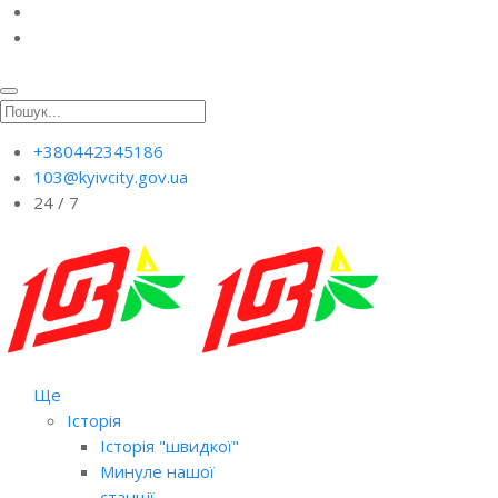
+380442345186
103@kyivcity.gov.ua
24 / 7
Ще
Історія
Історія "швидкої"
Минуле нашої
станції