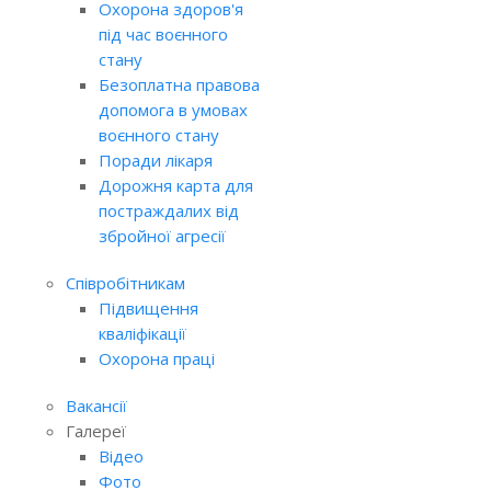
Охорона здоров'я
під час воєнного
стану
Безоплатна правова
допомога в умовах
воєнного стану
Поради лікаря
Дорожня карта для
постраждалих від
збройної агресії
Співробітникам
Підвищення
кваліфікації
Охорона праці
Вакансії
Галереї
Відео
Фото