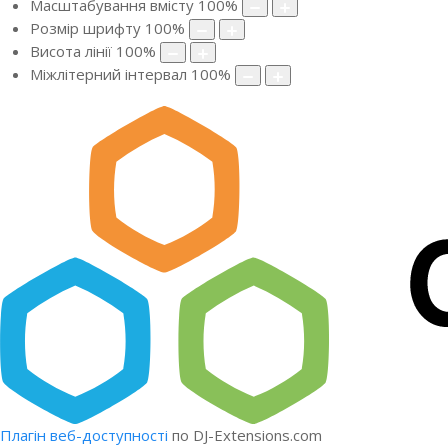
Масштабування вмісту
100
%
Розмір шрифту
100
%
Висота лінії
100
%
Міжлітерний інтервал
100
%
Плагін веб-доступності
по DJ-Extensions.com