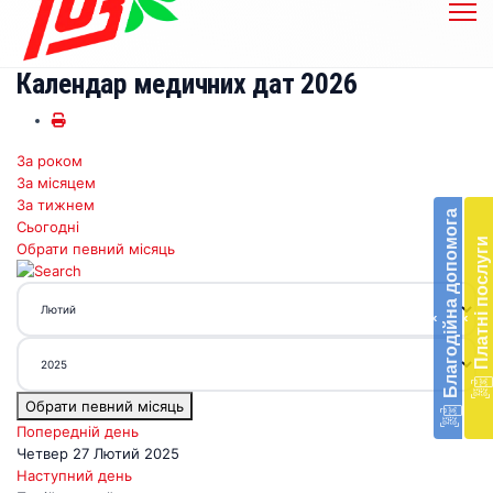
Календар медичних дат 2026
За роком
Бл
За місяцем
до
За тижнем
Благодійна допомога
Сьогодні
Підт
Платні послуги
Обрати певний місяць
діял
екст
меди
‹
‹
доп
в
Укра
благ
Обрати певний місяць
доп
Вря
Попередній день
біл
Четвер 27 Лютий 2025
житт
Наступний день