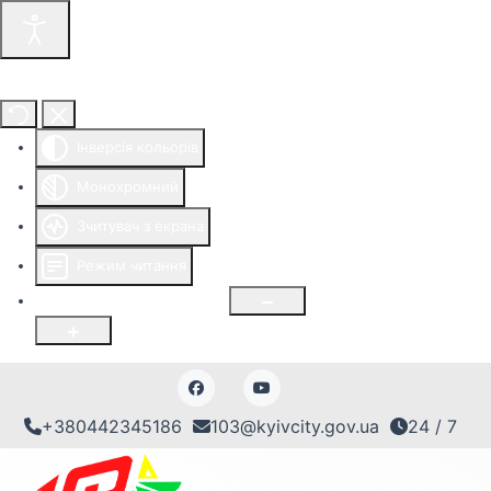
Інструменти доступності
Інверсія кольорів
Монохромний
Зчитувач з екрана
Режим читання
Розмір шрифту
100
%
+380442345186
103@kyivcity.gov.ua
24 / 7