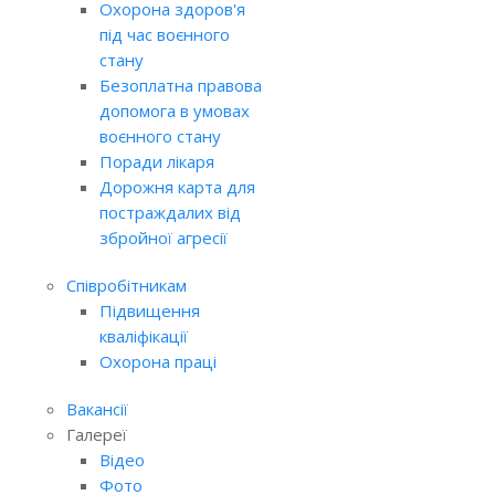
Охорона здоров'я
під час воєнного
стану
Безоплатна правова
допомога в умовах
воєнного стану
Поради лікаря
Дорожня карта для
постраждалих від
збройної агресії
Співробітникам
Підвищення
кваліфікації
Охорона праці
Вакансії
Галереї
Відео
Фото