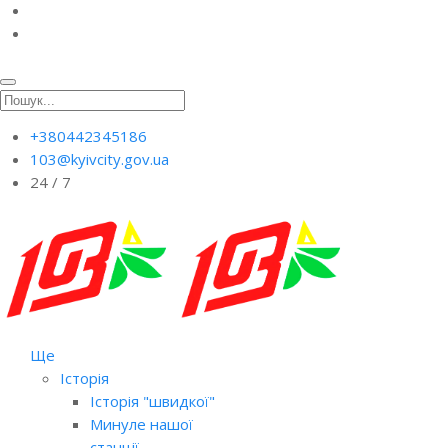
+380442345186
103@kyivcity.gov.ua
24 / 7
Ще
Історія
Історія "швидкої"
Минуле нашої
станції