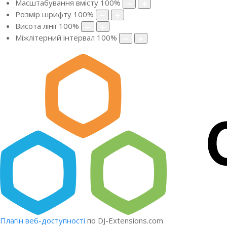
Масштабування вмісту
100
%
Розмір шрифту
100
%
Висота лінії
100
%
Міжлітерний інтервал
100
%
Плагін веб-доступності
по DJ-Extensions.com