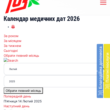
Календар медичних дат 2026
За роком
Бл
За місяцем
до
За тижнем
Благодійна допомога
Сьогодні
Підт
Платні послуги
Обрати певний місяць
діял
екст
меди
‹
‹
доп
в
Укра
благ
Обрати певний місяць
доп
Вря
Попередній день
біл
П’ятниця 14 Лютий 2025
житт
Наступний день