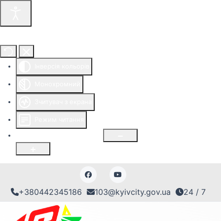
Інструменти доступності
Інверсія кольорів
Монохромний
Зчитувач з екрана
Режим читання
Розмір шрифту
100
%
+380442345186
103@kyivcity.gov.ua
24 / 7