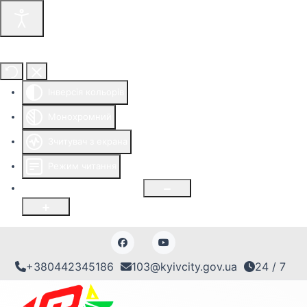
Інструменти доступності
Інверсія кольорів
Монохромний
Зчитувач з екрана
Режим читання
Розмір шрифту
100
%
+380442345186
103@kyivcity.gov.ua
24 / 7