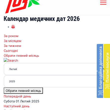
Календар медичних дат 2026
За роком
Бл
За місяцем
до
За тижнем
Благодійна допомога
Сьогодні
Підт
Платні послуги
Обрати певний місяць
діял
екст
меди
‹
‹
доп
в
Укра
благ
Обрати певний місяць
доп
Вря
Попередній день
біл
Субота 01 Лютий 2025
житт
Наступний день