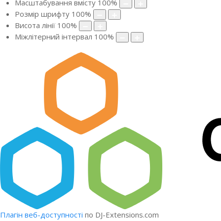
Масштабування вмісту
100
%
Розмір шрифту
100
%
Висота лінії
100
%
Міжлітерний інтервал
100
%
Плагін веб-доступності
по DJ-Extensions.com