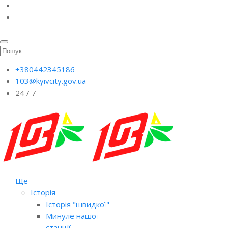
+380442345186
103@kyivcity.gov.ua
24 / 7
Ще
Історія
Історія "швидкої"
Минуле нашої
станції