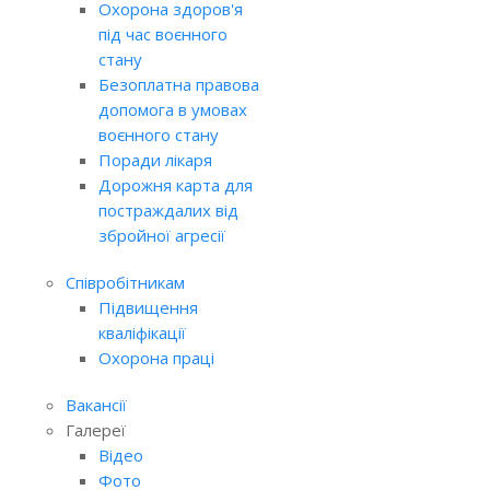
Охорона здоров'я
під час воєнного
стану
Безоплатна правова
допомога в умовах
воєнного стану
Поради лікаря
Дорожня карта для
постраждалих від
збройної агресії
Співробітникам
Підвищення
кваліфікації
Охорона праці
Вакансії
Галереї
Відео
Фото