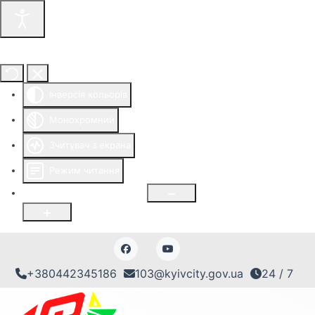
Інструменти доступності
Інверсія кольорів
Монохромний
Зчитувач з екрана
Режим читання
Розмір шрифту
100
%
+380442345186
103@kyivcity.gov.ua
24 / 7