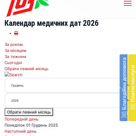
Календар медичних дат 2026
За роком
Бл
За місяцем
до
За тижнем
Благодійна допомога
Сьогодні
Підт
Платні послуги
Обрати певний місяць
діял
екст
меди
‹
‹
доп
в
Укра
благ
Обрати певний місяць
доп
Вря
Попередній день
біл
Понеділок 01 Грудень 2025
житт
Наступний день