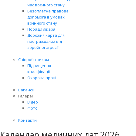
Вря
час воєнного стану
біл
Безоплатна правова
житт
допомога в умовах
раз
воєнного стану
Поради лікаря
Дорожня карта для
постраждалих від
збройної агресії
Співробітникам
Підвищення
кваліфікації
Охорона праці
Вакансії
Галереї
Відео
Фото
Контакти
Календар медичних дат 2026