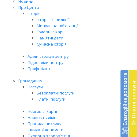
Новини
Про Центр
Історія
Історія "швидкої"
Минуле нашої станції
Головні лікарі
Пам’ятні дати
Сучасна історія
Адміністрація центру
Підрозділи центру
Бл
Профспілка
до
Благодійна допомога
Громадянам
Платні послуги
Підт
Послуги
діял
Безоплатні послуги
екст
Платні послуги
‹
‹
меди
доп
Чергові лікарні
в
Наявність ліків
Укра
Правила виклику
благ
швидкої допомоги
доп
Охорона здоров'я під