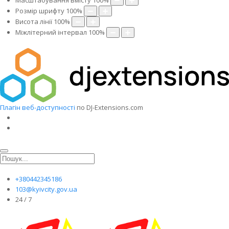
Масштабування вмісту
100
%
Розмір шрифту
100
%
Висота лінії
100
%
Міжлітерний інтервал
100
%
Плагін веб-доступності
по DJ-Extensions.com
+380442345186
103@kyivcity.gov.ua
24 / 7