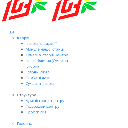
Ще
Історія
Історія "швидкої"
Минуле нашої станції
Сучасна історія Центру
Наші обличчя (Сучасна
історія)
Головні лікарі
Пам’ятні дати
Сучасна історія
Структура
Адміністрація центру
Підрозділи центру
Профспілка
Головна