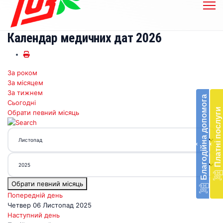
Календар медичних дат 2026
За роком
Бл
За місяцем
до
За тижнем
Благодійна допомога
Сьогодні
Підт
Платні послуги
Обрати певний місяць
діял
екст
меди
‹
‹
доп
в
Укра
благ
Обрати певний місяць
доп
Вря
Попередній день
біл
Четвер 06 Листопад 2025
житт
Наступний день