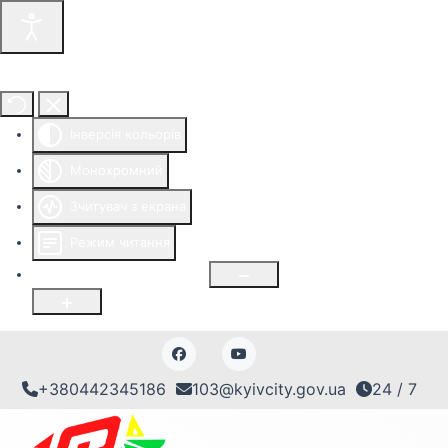
Інструменти доступності
Інверсія кольорів
Монохромний
Зчитувач з екрана
Режим читання
Розмір шрифту
100
%
+380442345186
103@kyivcity.gov.ua
24 / 7