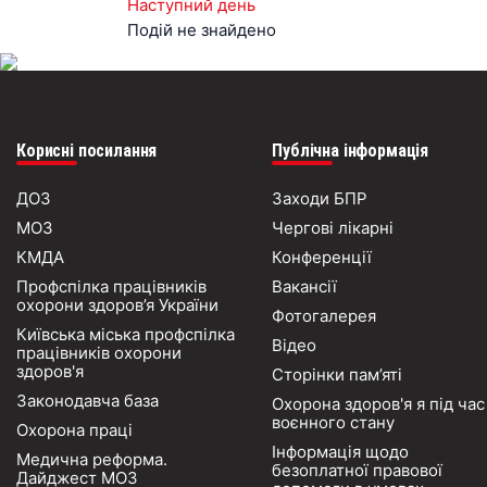
Наступний день
Подій не знайдено
Корисні посилання
Публічна інформація
ДОЗ
Заходи БПР
МОЗ
Чергові лікарні
КМДА
Конференції
Профспілка працівників
Вакансії
охорони здоров’я України
Фотогалерея
Київська міська профспілка
Відео
працівників охорони
здоров'я
Сторінки пам’яті
Законодавча база
Охорона здоров'я я під час
воєнного стану
Охорона праці
Інформація щодо
Медична реформа.
безоплатної правової
Дайджест МОЗ