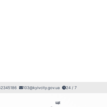
42345186
103@kyivcity.gov.ua
24 / 7
ЩЕ