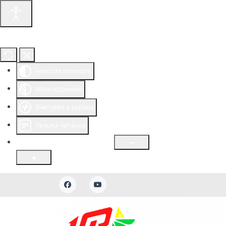
Інструменти доступності
Інверсія кольорів
Монохромний
Зчитувач з екрана
Режим читання
Розмір шрифту
100
%