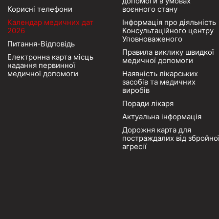
допомоги в умовах
Корисні телефони
воєнного стану
Календар медичних дат
Інформація про діяльність
2026
Консультаційного центру
Уповноваженого
Питання-Відповідь
Правила виклику швидкої
Електронна карта місць
медичної допомоги
надання первинної
медичної допомоги
Наявність лікарських
засобів та медичних
виробів
Поради лікаря
Актуальна інформація
Дорожня карта для
постраждалих від збройно
агресії