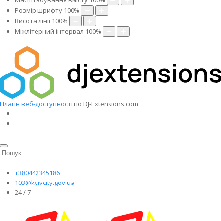
Масштабування вмісту
100
%
Розмір шрифту
100
%
Висота лінії
100
%
Міжлітерний інтервал
100
%
Плагін веб-доступності
по DJ-Extensions.com
+380442345186
103@kyivcity.gov.ua
24 / 7