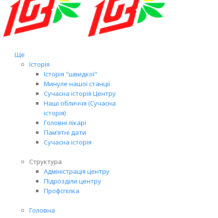
Ще
Історія
Історія "швидкої"
Минуле нашої станції
Сучасна історія Центру
Наші обличчя (Сучасна
історія)
Головні лікарі
Пам’ятні дати
Сучасна історія
Структура
Адміністрація центру
Підрозділи центру
Профспілка
Головна