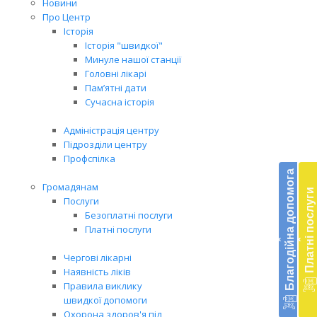
Новини
Про Центр
Історія
Історія "швидкої"
Минуле нашої станції
Головні лікарі
Пам’ятні дати
Сучасна історія
Адміністрація центру
Підрозділи центру
Бл
Профспілка
до
Благодійна допомога
Громадянам
Платні послуги
Підт
Послуги
діял
Безоплатні послуги
екст
Платні послуги
‹
‹
меди
доп
Чергові лікарні
в
Наявність ліків
Укра
Правила виклику
благ
швидкої допомоги
доп
Охорона здоров'я під