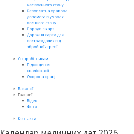
Вря
час воєнного стану
біл
Безоплатна правова
житт
допомога в умовах
раз
воєнного стану
Поради лікаря
Дорожня карта для
постраждалих від
збройної агресії
Співробітникам
Підвищення
кваліфікації
Охорона праці
Вакансії
Галереї
Відео
Фото
Контакти
Календар медичних дат 2026