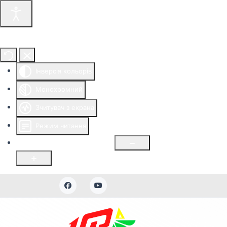
Інструменти доступності
Інверсія кольорів
Монохромний
Зчитувач з екрана
Режим читання
Розмір шрифту
100
%