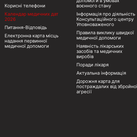
допомоги в умовах
Корисні телефони
воєнного стану
Календар медичних дат
Інформація про діяльність
2026
Консультаційного центру
Уповноваженого
Питання-Відповідь
Правила виклику швидкої
Електронна карта місць
медичної допомоги
надання первинної
медичної допомоги
Наявність лікарських
засобів та медичних
виробів
Поради лікаря
Актуальна інформація
Дорожня карта для
постраждалих від збройно
агресії