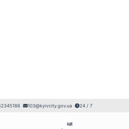
42345186
103@kyivcity.gov.ua
24 / 7
ЩЕ