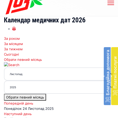
Календар медичних дат 2026
За роком
Бл
За місяцем
до
За тижнем
Благодійна допомога
Сьогодні
Підт
Платні послуги
Обрати певний місяць
діял
екст
меди
‹
‹
доп
в
Укра
благ
Обрати певний місяць
доп
Вря
Попередній день
біл
Понеділок 24 Листопад 2025
житт
Наступний день