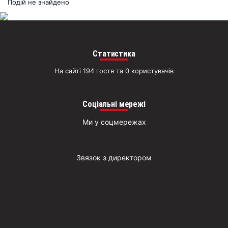
раз
Подій не знайдено
Д
Статистика
На сайті 194 гостя та 0 користувачів
Соціальні мережі
Ми у соцмережах
Звязок з директором