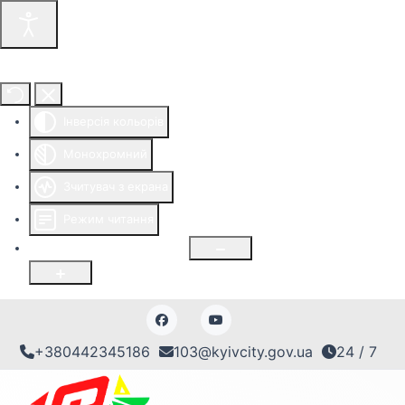
Інструменти доступності
Інверсія кольорів
Монохромний
Зчитувач з екрана
Режим читання
Розмір шрифту
100
%
+380442345186
103@kyivcity.gov.ua
24 / 7