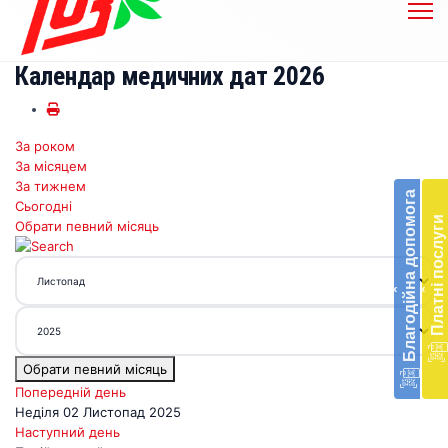
Календар медичних дат 2026
За роком
Бл
За місяцем
до
За тижнем
Благодійна допомога
Сьогодні
Підт
Платні послуги
Обрати певний місяць
діял
екст
меди
‹
‹
доп
в
Укра
благ
Обрати певний місяць
доп
Вря
Попередній день
біл
Неділя 02 Листопад 2025
житт
Наступний день