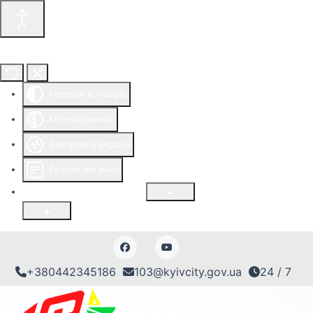
Інструменти доступності
Інверсія кольорів
Монохромний
Зчитувач з екрана
Режим читання
Розмір шрифту
100
%
+380442345186
103@kyivcity.gov.ua
24 / 7