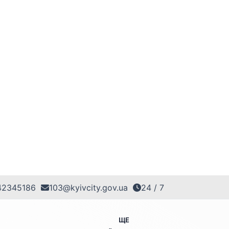
42345186
103@kyivcity.gov.ua
24 / 7
ЩЕ