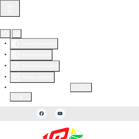
Інструменти доступності
Інверсія кольорів
Монохромний
Зчитувач з екрана
Режим читання
Розмір шрифту
100
%