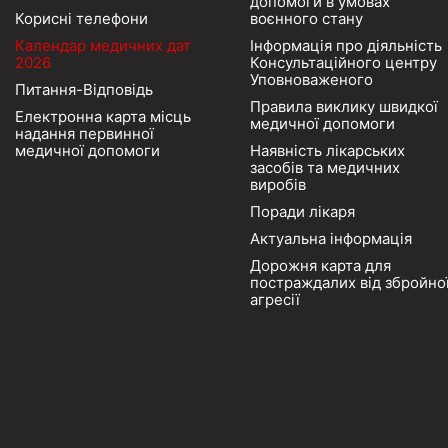
допомоги в умовах
Корисні телефони
воєнного стану
Календар медичних дат
Інформація про діяльність
2026
Консультаційного центру
Уповноваженого
Питання-Відповідь
Правила виклику швидкої
Електронна карта місць
медичної допомоги
надання первинної
медичної допомоги
Наявність лікарських
засобів та медичних
виробів
Поради лікаря
Актуальна інформація
Дорожня карта для
постраждалих від збройно
агресії