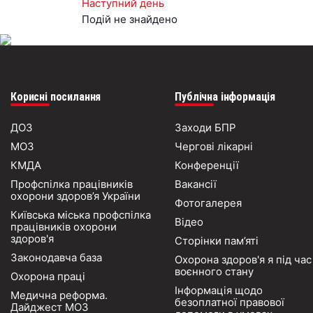
Наступний день
Подій не знайдено
Корисні посилання
Публічна інформація
ДОЗ
Заходи БПР
МОЗ
Чергові лікарні
КМДА
Конференції
Профспілка працівників
Вакансії
охорони здоров’я України
Фотогалерея
Київська міська профспілка
Відео
працівників охорони
здоров'я
Сторінки пам’яті
Законодавча база
Охорона здоров'я я під час
воєнного стану
Охорона праці
Інформація щодо
Медична реформа.
безоплатної правової
Дайджест МОЗ