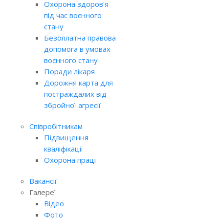
Охорона здоров'я
під час воєнного
стану
Безоплатна правова
допомога в умовах
воєнного стану
Поради лікаря
Дорожня карта для
постраждалих від
збройної агресії
Співробітникам
Підвищення
кваліфікації
Охорона праці
Вакансії
Галереї
Відео
Фото