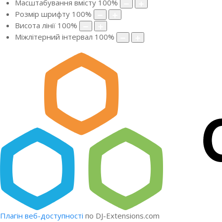
Масштабування вмісту
100
%
Розмір шрифту
100
%
Висота лінії
100
%
Міжлітерний інтервал
100
%
Плагін веб-доступності
по DJ-Extensions.com