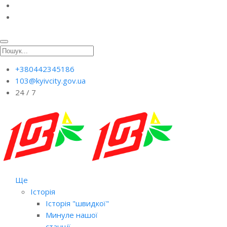
+380442345186
103@kyivcity.gov.ua
24 / 7
Ще
Історія
Історія "швидкої"
Минуле нашої
станції