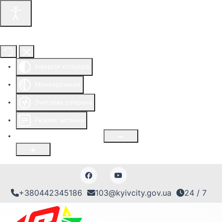
Інструменти доступності
Інверсія кольорів
Монохромний
Зчитувач з екрана
Режим читання
Розмір шрифту
100
%
+380442345186
103@kyivcity.gov.ua
24 / 7