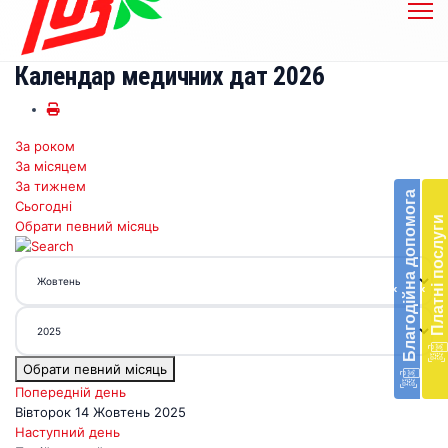
Календар медичних дат 2026
За роком
Бл
За місяцем
до
За тижнем
Благодійна допомога
Сьогодні
Підт
Платні послуги
Обрати певний місяць
діял
екст
меди
‹
‹
доп
в
Укра
благ
Обрати певний місяць
доп
Вря
Попередній день
біл
Вівторок 14 Жовтень 2025
житт
Наступний день