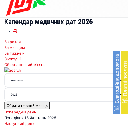
Календар медичних дат 2026
За роком
Бл
За місяцем
до
За тижнем
Благодійна допомога
Сьогодні
Підт
Платні послуги
Обрати певний місяць
діял
екст
меди
‹
‹
доп
в
Укра
благ
Обрати певний місяць
доп
Вря
Попередній день
біл
Понеділок 13 Жовтень 2025
житт
Наступний день