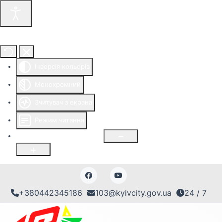
Інструменти доступності
Інверсія кольорів
Монохромний
Зчитувач з екрана
Режим читання
Розмір шрифту
100
%
+380442345186
103@kyivcity.gov.ua
24 / 7