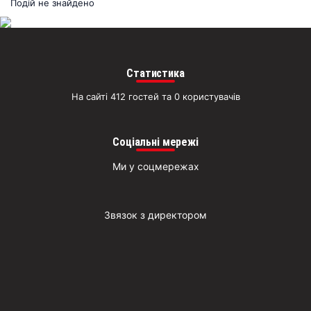
раз
Подій не знайдено
Д
Статистика
На сайті 412 гостей та 0 користувачів
Соціальні мережі
Ми у соцмережах
Звязок з директором