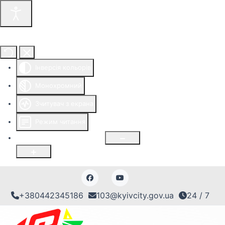
Інструменти доступності
Інверсія кольорів
Монохромний
Зчитувач з екрана
Режим читання
Розмір шрифту
100
%
+380442345186
103@kyivcity.gov.ua
24 / 7