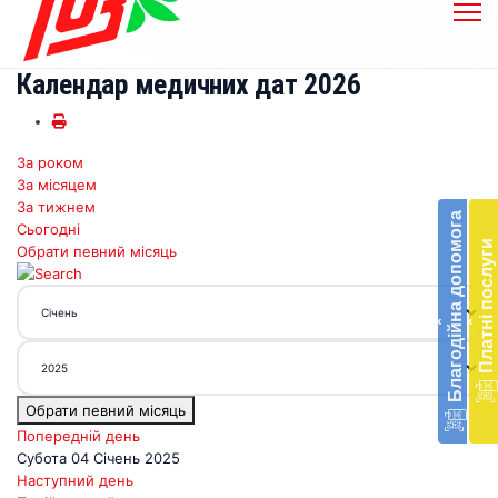
Календар медичних дат 2026
За роком
Бл
За місяцем
до
За тижнем
Благодійна допомога
Сьогодні
Підт
Платні послуги
Обрати певний місяць
діял
екст
меди
‹
‹
доп
в
Укра
благ
Обрати певний місяць
доп
Вря
Попередній день
біл
Субота 04 Січень 2025
житт
Наступний день